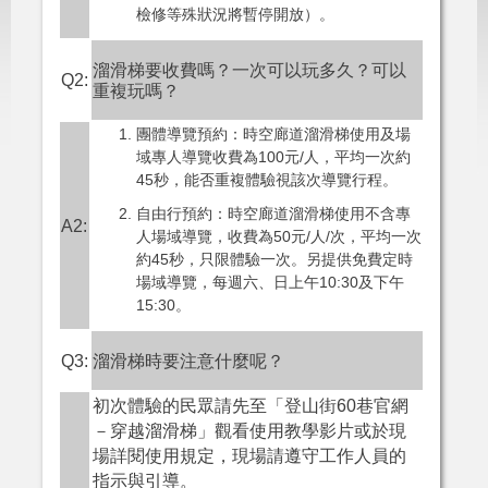
檢修等殊狀況將暫停開放）。
溜滑梯要收費嗎？一次可以玩多久？可以
Q2:
重複玩嗎？
團體導覽預約：時空廊道溜滑梯使用及場
域專人導覽收費為100元/人，平均一次約
45秒，能否重複體驗視該次導覽行程。
自由行預約：時空廊道溜滑梯使用不含專
A2:
人場域導覽，收費為50元/人/次，平均一次
約45秒，只限體驗一次。另提供免費定時
場域導覽，每週六、日上午10:30及下午
15:30。
Q3:
溜滑梯時要注意什麼呢？
初次體驗的民眾請先至
「登山街60巷官網
－穿越溜滑梯」
觀看使用教學影片或於現
場詳閱使用規定，現場請遵守工作人員的
指示與引導。