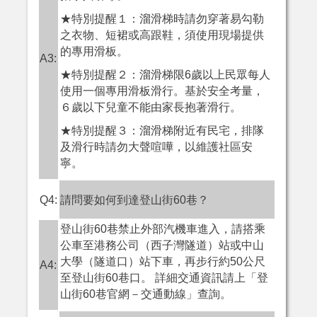
★特別提醒１：溜滑梯時請勿穿著易勾勒
之衣物、短裙或高跟鞋，須使用現場提供
的專用滑板。
A3:
★特別提醒２：溜滑梯限6歲以上民眾每人
使用一個專用滑板滑行。基於安全考量，
６歲以下兒童不能由家長抱著滑行。
★特別提醒３：溜滑梯附近有民宅，排隊
及滑行時請勿大聲喧嘩，以維護社區安
寧。
Q4:
請問要如何到達登山街60巷？
登山街60巷禁止外部汽機車進入，請搭乘
公車至港務公司（西子灣隧道）站或中山
大學（隧道口）站下車，再步行約50公尺
A4:
至登山街60巷口。 詳細交通資訊請上
「登
山街60巷官網－交通動線」
查詢。