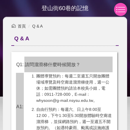
跳
登山街60巷的記憶
到
主
要
首頁
Q & A
內
容
Q & A
區
Q1:
請問溜滑梯什麼時候開放？
團體導覽預約：每週二至週五只開放團體
場域導覽及時空廊道溜滑梯使用，週一公
休；如需團體預約請洽本校吳小姐，電
話：0911-728-000，E-mail：
whysoon@g-mail.nsysu.edu.tw
。
A1:
自由行預約：每週六、日上午8:00至
12:00，下午1:30至5:30開放體驗時空廊道
溜滑梯 ，並採
網路預約
，週一至週五不開
放預約。（如遇特豪雨、颱風或設施維護